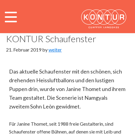
Zur
Zum
Hauptnavigation
Inhalt
Uncategorized
springen
springen
KONTUR Schaufenster
21. Februar 2019
by
weiter
Das aktuelle Schaufenster mit den schönen, sich
drehenden Heissluftballons und den lustigen
Puppen drin, wurde von Janine Thomet und ihrem
Team gestaltet. Die Scenerie ist Namgyals
zweitem Sohn Leòn gewidmet.
Für Janine Thomet, seit 1988 freie Gestalterin, sind
Schaufenster offene Bühnen, auf denen sie mit Leib und