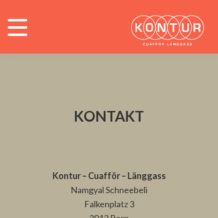
Zur
Zum
Hauptnavigation
Inhalt
springen
springen
KONTAKT
Kontur – Cuafför – Länggass
Namgyal Schneebeli
Falkenplatz 3